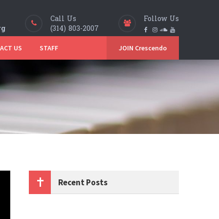
Call Us
Follow Us
rg
(314) 803-2007
ACT US
STAFF
JOIN Crescendo
Recent Posts