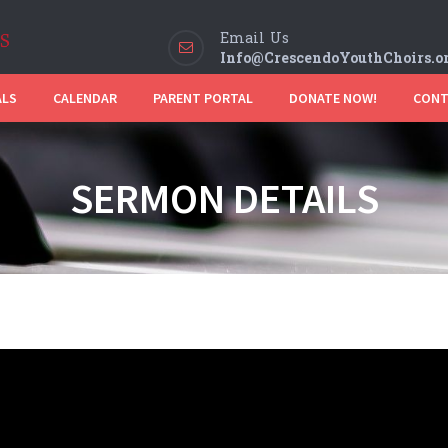
Email Us
Info@CrescendoYouthChoirs.o
ALS
CALENDAR
PARENT PORTAL
DONATE NOW!
CONT
SERMON DETAILS