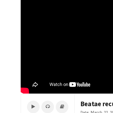
Beatae re
Date: March 22, 2