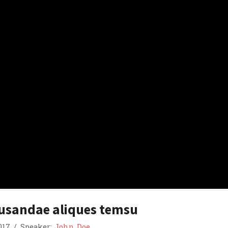
cusandae aliques temsu
017
/
Speaker:
John Doe