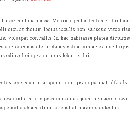
 Fusce eget ex massa. Mauris egestas lectus et dui laor
lit orci, at dictum lectus iaculis non. Quisque vitae ris
si volutpat convallis. In hac habitasse platea dictumst
ce auctor conse ctetur dapus estibulum ac ex nec turpis
s odiovel oinqev miniers lobortis dui.
lectus consequatur aliquam nam ipsam porroat idfacils
 nesciunt distinio possimus quas quasi nisi aero cuasi.
epe nulla ab accutium a repellat maxime delectus.